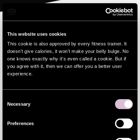
Solarise Apollos toimub vahva interaktiivne
Maped töötuba, kus Sul on võimalik
This website uses cookies
This cookie is also approved by every fitness trainer. It
kujundada oma unistuste rohelinna.
doesn't give calories, it won't make your belly bulge. No
Valmis joonistatud töö saad kohe üles
one knows exactly why it's even called a cookie. But if
you agree with it, then we can offer you a better user
laadida aadressile:
maped.lt/et
Nii osaled
experience.
ka auhindade loosimises.
Iga töötoas osaleja saab kingituseks kaasa
Consent
Maped Infinity värvipliiatsid!
Necessary
Selection
Töötuba toimub kampaania "Minu ideaalne
Preferences
kodulinn: Joonista oma unistuste roheline
maailm" raames. Kampaania eesmärk on