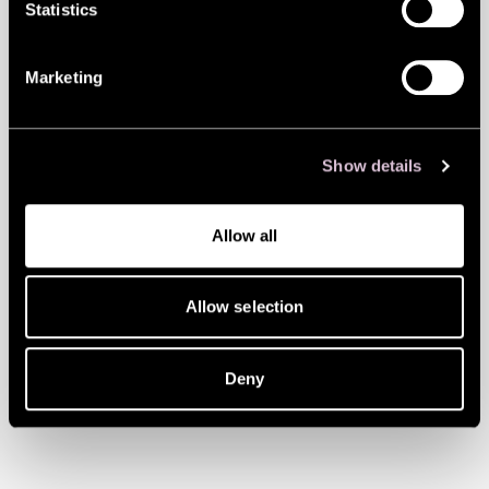
Statistics
inspireerida lapsi kujutlema ja looma oma
ideaalset kodulinna, mis on
Marketing
keskkonnasõbralik, roheline ning edendab
õnne ja heaolu. Samuti soovime julgustada
Show details
lapsi mõtlema loovalt jätkusuutlikele
tavadele ja tegutsema, et muuta oma
Allow all
ümbruskond rohelisemaks ja planeedi jaoks
paremaks.
Allow selection
Ootame Sind Solarise Apollos 16.
septembril kell 12.00-14.00.
Deny
Juhendab AS Vunder