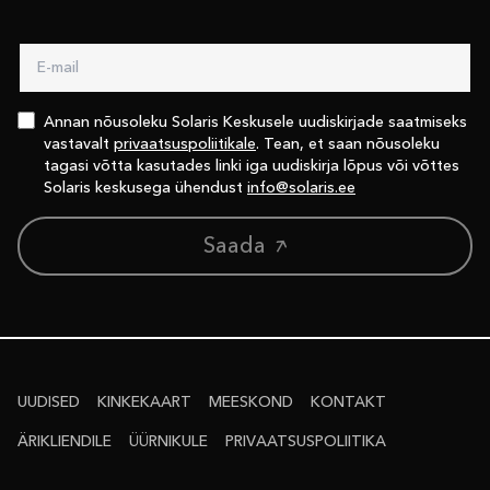
Annan nõusoleku Solaris Keskusele uudiskirjade saatmiseks
vastavalt
privaatsuspoliitikale
. Tean, et saan nõusoleku
tagasi võtta kasutades linki iga uudiskirja lõpus või võttes
Solaris keskusega ühendust
info@solaris.ee
Saada
UUDISED
KINKEKAART
MEESKOND
KONTAKT
ÄRIKLIENDILE
ÜÜRNIKULE
PRIVAATSUS­POLIITIKA