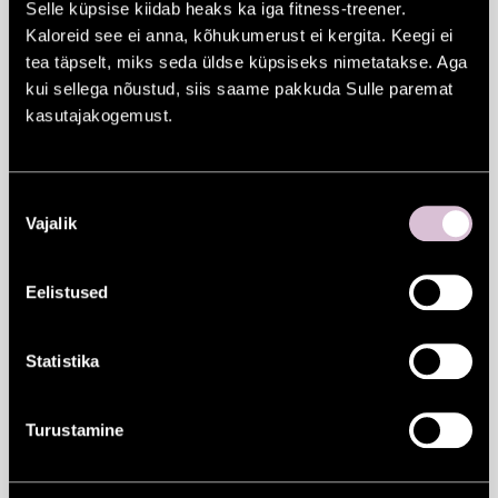
Selle küpsise kiidab heaks ka iga fitness-treener.
laulupidusid kajastavat
Kaloreid see ei anna, kõhukumerust ei kergita. Keegi ei
tea täpselt, miks seda üldse küpsiseks nimetatakse. Aga
fotonäitust
“Laulupeotänav”
. Elustuvad
kui sellega nõustud, siis saame pakkuda Sulle paremat
mälestused laulupidude ülevatest
kasutajakogemust.
hetkedest aastatel 1962-2017. Iga stend
kajastab üht toimunud pidu.
Nõusoleku
Vajalik
valik
Väljapanekul näeb pildi- ja tekstimaterjali
päris esimesest noortepeost alates. Lisaks
Eelistused
on igal stendil QR-kood, mis võimaldab
kuulata või vaadata ka heli- ja filmiklippe
Statistika
sellelt noortepeolt.
Turustamine
Näitust toetavad Eesti Laulu- ja Tantsupeo
SA, Eesti Kultuurkapital