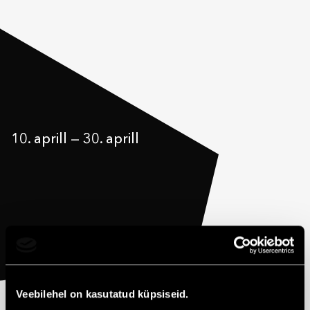
10. aprill
—
30. aprill
Veebilehel on kasutatud küpsiseid.
Solaris Keskuses saab vaadata noorte