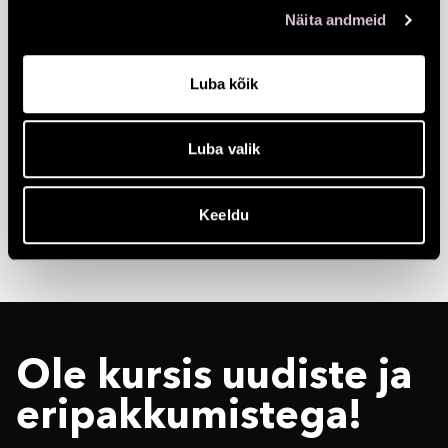
Näita andmeid
Idee autorid ja kuraatorid: Kaire-Lea Pihlap
ja Ahti Tubin
Luba kõik
Kujundaja: Tarmo Teder
Luba valik
Keeldu
Ole kursis uudiste ja
eri­pakkumistega!