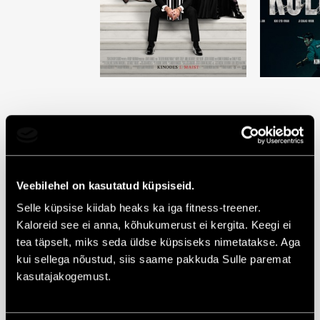
Apollo
Artis
Veebilehel on kasutatud küpsiseid.
Selle küpsise kiidab heaks ka iga fitness-treener.
Kaloreid see ei anna, kõhukumerust ei kergita. Keegi ei
tea täpselt, miks seda üldse küpsiseks nimetatakse. Aga
Mida külastada
kui sellega nõustud, siis saame pakkuda Sulle paremat
kasutajakogemust.