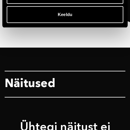
Keeldu
Alexela
Solaris
Näitused
Ühtegi näitust ei