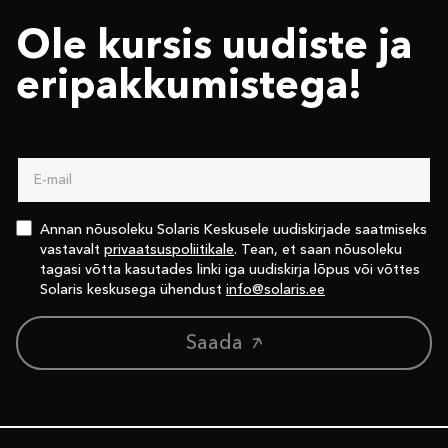
Ole kursis uudiste ja
eri­pakkumistega!
Annan nõusoleku Solaris Keskusele uudiskirjade saatmiseks
vastavalt
privaatsuspoliitikale
. Tean, et saan nõusoleku
tagasi võtta kasutades linki iga uudiskirja lõpus või võttes
Solaris keskusega ühendust
info@solaris.ee
Saada