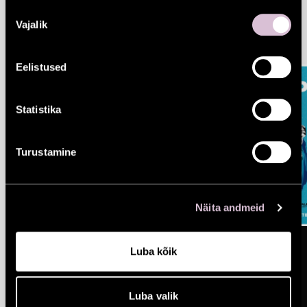
Nõusoleku
KÕIK
ALEXELA
Vajalik
valik
Eelistused
Statistika
Turustamine
Näita andmeid
Luba kõik
Luba valik