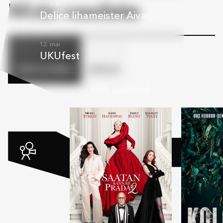
31. mai
Mida vaadata
Delice lihameister Aivar: „Kaotada polnud midagi, aga võita oli uus amet ja uued oskused“
12. mai
UKUfest
KOHE ALGAMAS
APOLLO
Kõik uudised