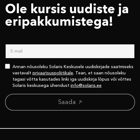
Ole kursis uudiste ja
eri­pakkumistega!
Annan nõusoleku Solaris Keskusele uudiskirjade saatmiseks
vastavalt
privaatsuspoliitikale
. Tean, et saan nõusoleku
tagasi võtta kasutades linki iga uudiskirja lõpus või võttes
Solaris keskusega ühendust
info@solaris.ee
Saada