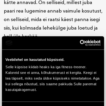
kätte annavad. On selliseid, millest juba
paari rea lugemine annab vaimule kosutust,
on selliseid, mida ei raatsi käest panna isegi
siis, kui kolmsada lehekülge juba loetud ja
kell üle kesköö.
Kuna paljud lood saavad filmideks,
mängudeks, muusikaks, siis ka need on
Veebilehel on kasutatud küpsiseid.
Apollos olemas. Sekka kontoritarbeid ja
Selle küpsise kiidab heaks ka iga fitness-treener.
igasugu kinkekraami.
Kaloreid see ei anna, kõhukumerust ei kergita. Keegi ei
tea täpselt, miks seda üldse küpsiseks nimetatakse. Aga
Hea vaib on Apollos ka. Selline natuke
kui sellega nõustud, siis saame pakkuda Sulle paremat
mõtlik, aga elurõõmus. Istud toolile, võtad
kasutajakogemust.
lemmikkirjaniku värskeima raamatu. Hingad
sisse sõõmu trükilõhna, loed esimesed read.