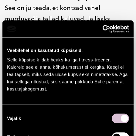
See on ju teada, et kontsad vahel
murduvad ja tallad kuluvad. Ja lisaks
pakutakse seal rida teenuseid, mis näivad
küll väiksed, aga millest võib sõltuda kogu
Veebilehel on kasutatud küpsiseid.
päeva kordaminek. Kui võti kaob ja on vaja
Selle küpsise kiidab heaks ka iga fitness-treener.
uut. Kui kell enam ei tiksu ja nõuab
Kaloreid see ei anna, kõhukumerust ei kergita. Keegi ei
patareivahetust.
tea täpselt, miks seda üldse küpsiseks nimetatakse. Aga
kui sellega nõustud, siis saame pakkuda Sulle paremat
Või on vaja viimase hetke kingitust – Šveitsi
kasutajakogemust.
noast ei ütle ära ei naine ega mees. Zippo
välgumihkel on soliidne kingitus ja
Nõusoleku
vihmavarju läheb vähemalt kord elus
Vajalik
valik
igaühel vaja, püksirihmast rääkimata.