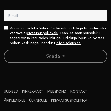
Annan nõusoleku Solaris Keskusele uudiskirjade saatmiseks
vastavalt
privaatsuspoliitikale
. Tean, et saan nõusoleku
tagasi võtta kasutades linki iga uudiskirja lõpus või võttes
Solaris keskusega ühendust
info@solaris.ee
Saada
UUDISED
KINKEKAART
MEESKOND
KONTAKT
ÄRIKLIENDILE
ÜÜRNIKULE
PRIVAATSUS­POLIITIKA