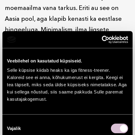
moemaailma vana tarkus. Eriti au see on
Aasia pool, aga klapib kenasti ka eestlase
hingeeluga. Minimalism, ilma liigsete
lisadeta. Tagasihoidlikkus, aga rõhuasetus
praktilisuses. Miniso kaubavalik just neid
Veebilehel on kasutatud küpsiseid.
väärtusi kannabki.
Selle küpsise kiidab heaks ka iga fitness-treener.
Kodutarbed-mänguasjad-
Kaloreid see ei anna, kõhukumerust ei kergita. Keegi ei
elektroonikavidinad on ajatud ja sobivad nii
tea täpselt, miks seda üldse küpsiseks nimetatakse. Aga
kui sellega nõustud, siis saame pakkuda Sulle paremat
moodsa maailma kui maalähedase stiiliga.
kasutajakogemust.
Kvaliteet on Jaapanist, kestab ja kestab ja
kestab. Hind on arukas, valik mänguline,
Nõusoleku
aga ilma ühise nimetajata. Ei saa öelda, et
Vajalik
valik