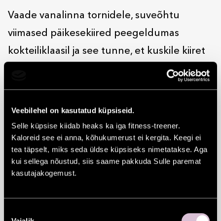
Vaade vanalinna tornidele, suveõhtu
viimased päikesekiired peegeldumas
kokteiliklaasil ja see tunne, et kuskile kiiret
ei ole.
Sa tuled siia atmosfääri pärast. Lõunamaine
vaib, mis algab juba hetkest, kui lift uksed
Veebilehel on kasutatud küpsiseid.
avab. Veidi nagu Itaalia, veidi nagu
Selle küpsise kiidab heaks ka iga fitness-treener.
Kaloreid see ei anna, kõhukumerust ei kergita. Keegi ei
Vahemere rannikulinn. Muusika mängib
tea täpselt, miks seda üldse küpsiseks nimetatakse. Aga
parajalt vaikselt, inimesed räägivad natuke
kui sellega nõustud, siis saame pakkuda Sulle paremat
kasutajakogemust.
pikemalt ja aeg liigub omas tempos.
Rooftopi kokteilikaart on valminud Eesti
ühe tunnustatuima baarmeni Erik
Nõusoleku
Vajalik