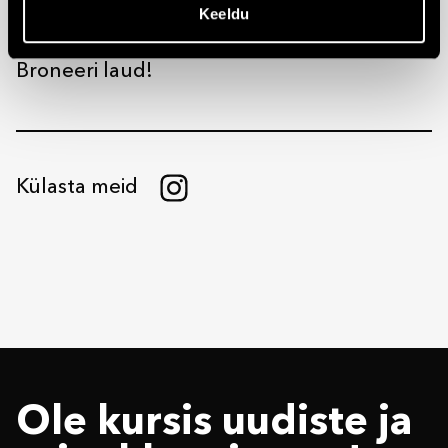
vabandusi, et igal võimalikul hetkel tagasi
Keeldu
tulla.
Broneeri laud!
Külasta meid
Ole kursis uudiste ja