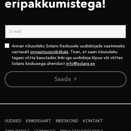
eri­pakkumistega!
Annan nõusoleku Solaris Keskusele uudiskirjade saatmiseks
vastavalt
privaatsuspoliitikale
. Tean, et saan nõusoleku
tagasi võtta kasutades linki iga uudiskirja lõpus või võttes
Solaris keskusega ühendust
info@solaris.ee
Saada
UUDISED
KINKEKAART
MEESKOND
KONTAKT