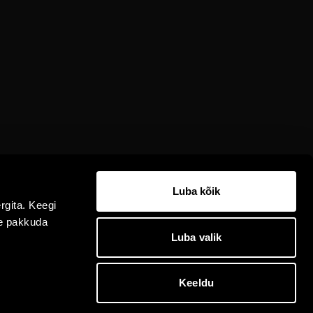
Luba kõik
rgita. Keegi
me pakkuda
Luba valik
Keeldu