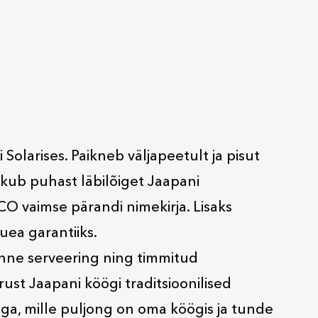
olarises. Paikneb väljapeetult ja pisut
akub puhast läbilõiget Jaapani
O vaimse pärandi nimekirja. Lisaks
uea garantiiks.
aanne serveering ning timmitud
st Jaapani köögi traditsioonilised
ga, mille puljong on oma köögis ja tunde