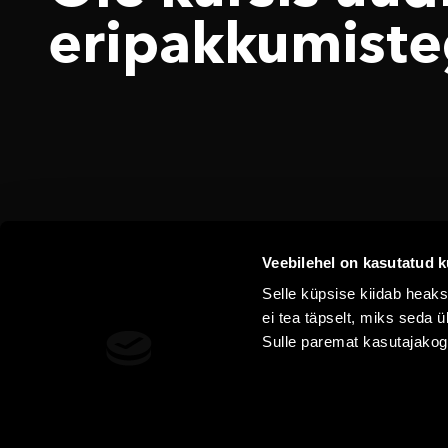
eri­pakkumiste
Veebilehel on kasutatud k
Selle küpsise kiidab heaks
ei tea täpselt, miks seda
Sulle paremat kasutajako