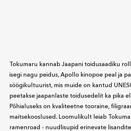
Tokumaru kannab Jaapani toidusaadiku rolli S
isegi nagu peidus, Apollo kinopoe peal ja p
söögikultuurist, mis muide on kantud UNESC
peetakse jaapanlaste toidusedelit ka pika el
Põhialuseks on kvaliteetne tooraine, filigr
maitsekooslused. Loomulikult leiab Tokumaru
ramenroad - nuudlisupid erinevate lisandite