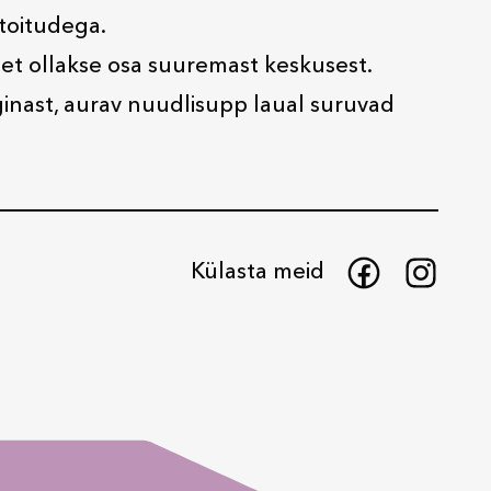
toitudega.
 et ollakse osa suuremast keskusest.
inast, aurav nuudlisupp laual suruvad
Külasta meid