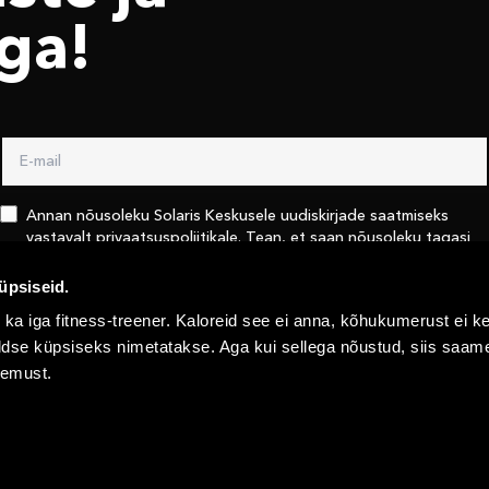
ga!
Annan nõusoleku Solaris Keskusele uudiskirjade saatmiseks
vastavalt
privaatsuspoliitikale
. Tean, et saan nõusoleku tagasi
võtta kasutades linki iga uudiskirja lõpus või võttes Solaris
keskusega ühendust
info@solaris.ee
üpsiseid.
 ka iga fitness-treener. Kaloreid see ei anna, kõhukumerust ei ke
Saada
 üldse küpsiseks nimetatakse. Aga kui sellega nõustud, siis saa
gemust.