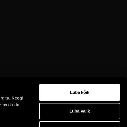
Luba kõik
rgita. Keegi
me pakkuda
Luba valik