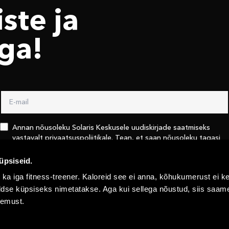
ste ja
ga!
Annan nõusoleku Solaris Keskusele uudiskirjade saatmiseks
vastavalt
privaatsuspoliitikale
. Tean, et saan nõusoleku tagasi
võtta kasutades linki iga uudiskirja lõpus või võttes Solaris
keskusega ühendust
info@solaris.ee
üpsiseid.
 ka iga fitness-treener. Kaloreid see ei anna, kõhukumerust ei ke
Saada
 üldse küpsiseks nimetatakse. Aga kui sellega nõustud, siis saa
gemust.