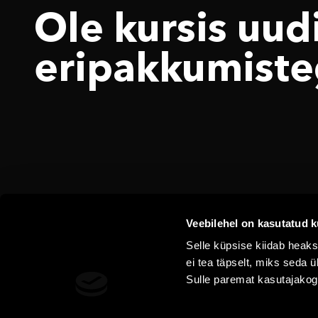
Ole kursis uudi
eri­pakkumiste
Veebilehel on kasutatud k
Selle küpsise kiidab heaks
ei tea täpselt, miks seda
Sulle paremat kasutajako