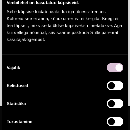
Veebilehel on kasutatud küpsiseid.
Selle küpsise kiidab heaks ka iga fitness-treener.
Kaloreid see ei anna, kõhukumerust ei kergita. Keegi ei
tea täpselt, miks seda üldse küpsiseks nimetatakse. Aga
kui sellega nõustud, siis saame pakkuda Sulle paremat
kasutajakogemust.
Nõusoleku
Täpsem info: info@solaris.ee
Vajalik
valik
Eelistused
Statistika
Turustamine
Ole kursis uudiste ja