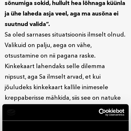
sõnumiga sokid, hullult hea lõhnaga küünla
ja ühe laheda asja veel, aga ma ausõna ei
suutnud valida“.
Sa oled sarnases situatsioonis ilmselt olnud.
Valikuid on palju, aega on vähe,
otsustamine on nii pagana raske.
Kinkekaart lahendaks selle dilemma
nipsust, aga Sa ilmselt arvad, et kui
jõuludeks kinkekaart kallile inimesele
kreppaberisse mähkida, siis see on natuke
nagu lati alt läbiminek. Kujutlusvõime
piiratus või nii. Tegelikult ei ole ju.
Maailmas on nii hullult palju asju, mis on