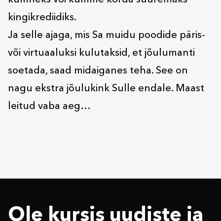
kümneks või kümme korda suuremaks
kingikrediidiks.
Ja selle ajaga, mis Sa muidu poodide päris-
või virtuaaluksi kulutaksid, et jõulumanti
soetada, saad midaiganes teha. See on
nagu ekstra jõulukink Sulle endale. Maast
leitud vaba aeg…
Ole kursis uudiste ja