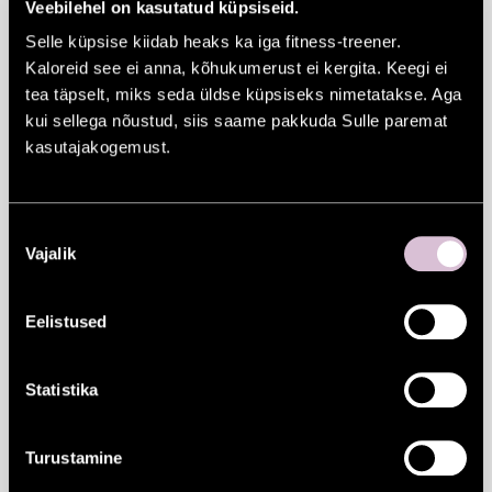
Veebilehel on kasutatud küpsiseid.
küll heast hingest kingitud, aga natuke on
Selle küpsise kiidab heaks ka iga fitness-treener.
Kaloreid see ei anna, kõhukumerust ei kergita. Keegi ei
sihik valesti läinud. Su teismeline on
tea täpselt, miks seda üldse küpsiseks nimetatakse. Aga
ootamatult Harry Potteri faasist välja
kui sellega nõustud, siis saame pakkuda Sulle paremat
kasutajakogemust.
kasvanud ja on oht, et ta vaid kramplikult
naeratab, kui Sinu vaevaga otsitud
Nõusoleku
temaatiline t-särk pakiservast paistma
Vajalik
valik
hakkab. Või partner ei taha jumala eest uut
lõhna, vaid eelistaks hoopis natukest
Eelistused
kvaliteetaega Sinuga koos. Aga kuidas seda
Statistika
üldse pakkida?
Ühesõnaga – kui me vaatame
Turustamine
keskkonnateadliku pilguga (vähem