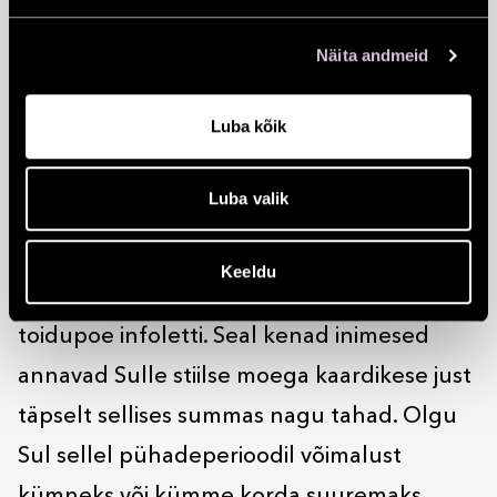
mõttetuid asju, etemini head disaini), kui
Näita andmeid
usume, et ühine elamus on alati mõnusam
kui mingi asi (jälle nii keskkonna vaatest kui
Luba kõik
ka suhtekvaliteedi seisukohast), siis pole
põhimõtteliselt paremat valikut kui Solarise
Luba valik
kinkekaart.
Kust saab? Lihtne.
Keeldu
Solarise uksest sisse, alla 0-korrusele ja
toidupoe infoletti. Seal kenad inimesed
annavad Sulle stiilse moega kaardikese just
täpselt sellises summas nagu tahad. Olgu
Sul sellel pühadeperioodil võimalust