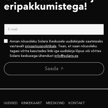
eri­pakkumistega!
Annan nõusoleku Solaris Keskusele uudiskirjade saatmiseks
vastavalt
privaatsuspoliitikale
. Tean, et saan nõusoleku
tagasi võtta kasutades linki iga uudiskirja lõpus või võttes
Solaris keskusega ühendust
info@solaris.ee
Saada
UUDISED
KINKEKAART
MEESKOND
KONTAKT