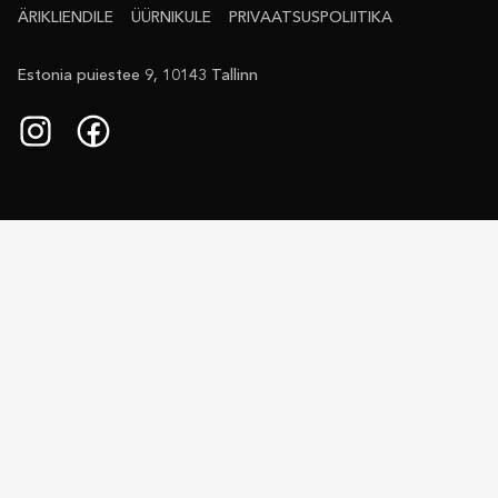
ÄRIKLIENDILE
ÜÜRNIKULE
PRIVAATSUS­POLIITIKA
Estonia puiestee 9, 10143 Tallinn