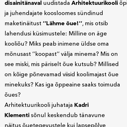
disainitänaval
uudistada
Arhitektuurikooli
õp
ja juhendajate koosloomes sündinud
maketinäitust
‘‘Lähme õue!‘‘
, mis otsib
lahendusi küsimustele: Milline on äge
kooliõu? Miks peab inimene üldse oma
mõnusast ‘‘koopast‘‘ välja minema? Mis on
see miski, mis päriselt õue kutsub? Millised
on kõige põnevamad viisid koolimajast õue
minekuks? Kas iga õppeaine saaks toimuda
õues?
Arhitektuurikooli juhataja
Kadri
Klementi
sõnul keskendub tänavune
näitus õuetegevustele kui lapsepõlve