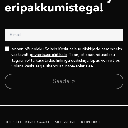
eri­pakkumistega!
Annan nõusoleku Solaris Keskusele uudiskirjade saatmiseks
vastavalt
privaatsuspoliitikale
. Tean, et saan nõusoleku
tagasi võtta kasutades linki iga uudiskirja lõpus või võttes
Solaris keskusega ühendust
info@solaris.ee
Saada
UUDISED
KINKEKAART
MEESKOND
KONTAKT