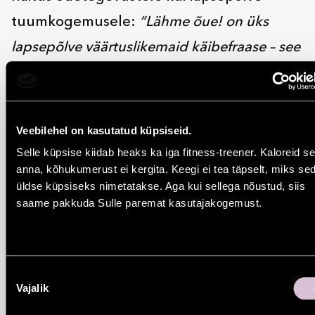
tuumkogemusele:
“Lähme õue! on üks
lapsepõlve väärtuslikemaid käibefraase – see
toob kokku sõbrad, liikumise ja värskes õhus
viibimise. Neis kahes lühikeses sõnas on nii
palju seikluseid, tundeid ja kogemusi, mida
Veebilehel on kasutatud küpsiseid.
ei taba vist pea ükski teine üleskutse! Paraku
Selle küpsise kiidab heaks ka iga fitness-treener. Kaloreid se
anna, kõhukumerust ei kergita. Keegi ei tea täpselt, miks se
paistab, et suureks kasvades läheb see meil
üldse küpsiseks nimetatakse. Aga kui sellega nõustud, siis
hoopiski meelest ja näiteks linnaruumi
saame pakkuda Sulle paremat kasutajakogemust.
kavandamisel mõeldakse sellele kurvastavalt
vähe. Et õuemängud kestaks ja neid jätkuks
Nõusoleku
ka tuleviku lastele, aitavad Arhitektuurikooli
Vajalik
valik
õpilased meil kujutleda, milline on laste ja