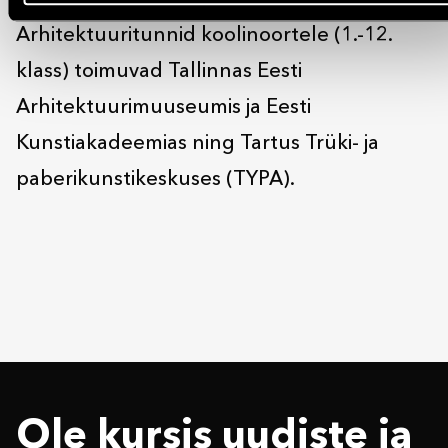
ruumiline areng oleks tervislik ja kestlik.
Arhitektuuritunnid koolinoortele (1.-12.
klass) toimuvad Tallinnas Eesti
Arhitektuurimuuseumis ja Eesti
Kunstiakadeemias ning Tartus Trüki- ja
paberikunstikeskuses (TYPA).
Ole kursis uudiste ja