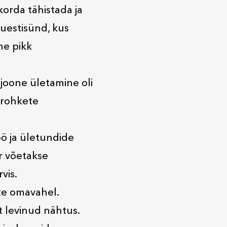
korda tähistada ja
uuestisünd, kus
me pikk
 joone ületamine oli
 rohkete
öö ja ületundide
r võetakse
vis.
te omavahel.
t levinud nähtus.