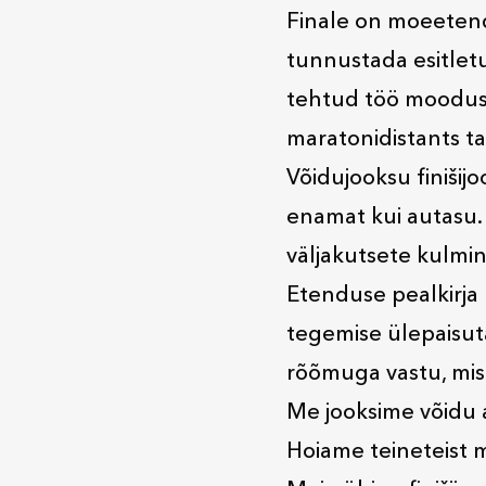
Finale on moeetendu
tunnustada esitletu
tehtud töö moodust
maratonidistants ta
Võidujooksu finišij
enamat kui autasu. 
väljakutsete kulmin
Etenduse pealkirja 
tegemise ülepaisut
rõõmuga vastu, mis s
Me jooksime võidu 
Hoiame teineteist m