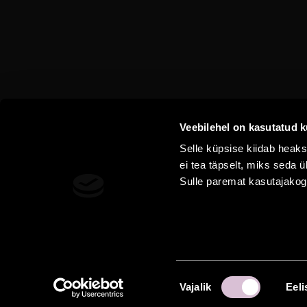
Veebilehel on kasutatud k
Selle küpsise kiidab heaks
ei tea täpselt, miks seda
Sulle paremat kasutajako
UUDISED
KINKEKAART
MEESKOND
KONTAKT
ÄRIKLI
Nõusoleku
Vajalik
Eeli
valik