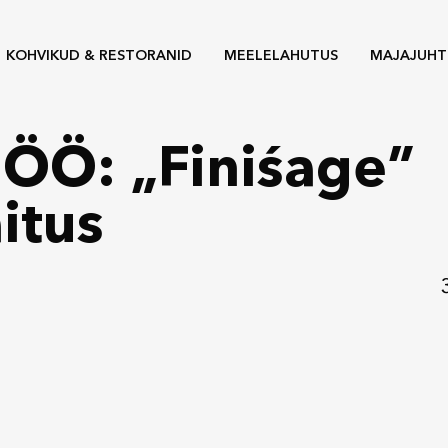
KOHVIKUD & RESTORANID
MEELELAHUTUS
MAJAJUHT
iÖÖ: „Finiśage”
itus