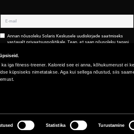
Annan nõusoleku Solaris Keskusele uudiskirjade saatmiseks
vastavalt
privaatsuspoliitikale
. Tean, et saan nõusoleku tagasi
võtta kasutades linki iga uudiskirja lõpus või võttes Solaris
keskusega ühendust
info@solaris.ee
üpsiseid.
 ka iga fitness-treener. Kaloreid see ei anna, kõhukumerust ei ke
Saada
 üldse küpsiseks nimetatakse. Aga kui sellega nõustud, siis saa
gemust.
ENDILE
ÜÜRNIKULE
PRIVAATSUS­POLIITIKA
stused
Statistika
Turustamine