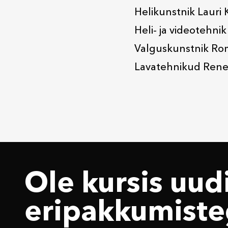
Helikunstnik Lauri 
Heli- ja videotehni
Valguskunstnik Ro
Lavatehnikud Rene L
Ole kursis uudi
eri­pakkumiste