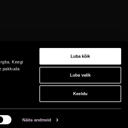
Luba kõik
rgita. Keegi
me pakkuda
Luba valik
Keeldu
Estonia puiestee 9, 10143 Tallinn
Näita andmeid