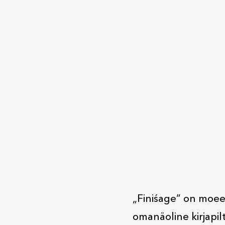
„Finiśage” on moeet
omanäoline kirjapilt