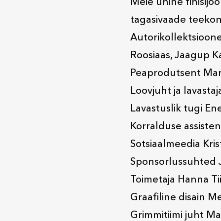
Meie ühine finišijo
tagasivaade teekonn
Autorikollektsioon
Roosiaas, Jaagup Kai
Peaprodutsent Mar
Loovjuht ja lavastaj
Lavastuslik tugi En
Korralduse assisten
Sotsiaalmeedia Krist
Sponsorlussuhted 
Toimetaja Hanna Ti
Graafiline disain Me
Grimmitiimi juht Ma