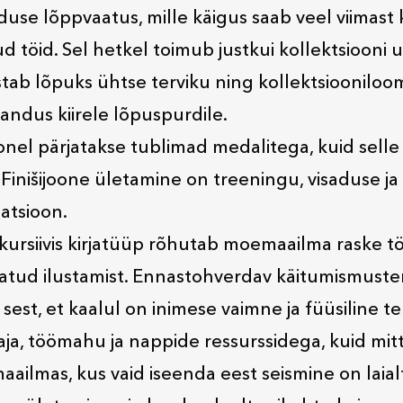
se lõppvaatus, mille käigus saab veel viimast 
d töid. Sel hetkel toimub justkui kollektsiooni 
ab lõpuks ühtse terviku ning kollektsiooniloo
andus kiirele lõpuspurdile.
oonel pärjatakse tublimad medalitega, kuid selle
Finišijoone ületamine on treeningu, visaduse ja
atsioon.
kursiivis kirjatüüp rõhutab moemaailma raske t
atud ilustamist. Ennastohverdav käitumismuste
est, et kaalul on inimese vaimne ja füüsiline ter
aja, töömahu ja nappide ressurssidega, kuid mit
aailmas, kus vaid iseenda eest seismine on laial