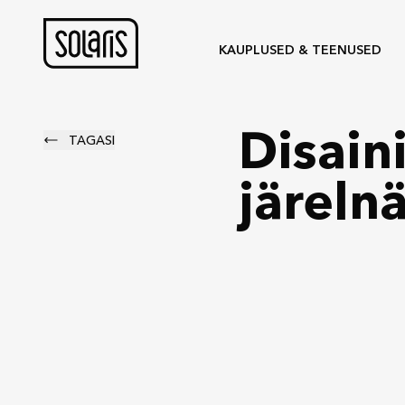
KAUPLUSED & TEENUSED
Disain
TAGASI
järelnä