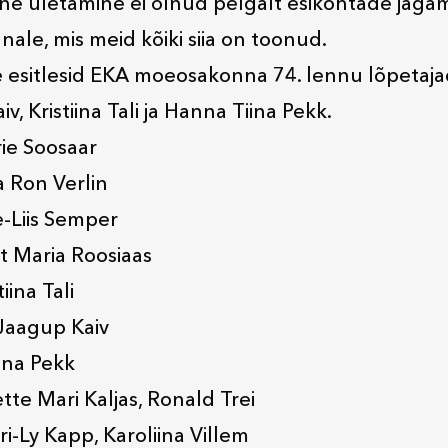
one ületamine ei olnud pelgalt esikohtade jagam
ale, mis meid kõiki siia on toonud.
e esitlesid EKA moeosakonna 74. lennu lõpetajad
v, Kristiina Tali ja Hanna Tiina Pekk.
ie Soosaar
a Ron Verlin
e-Liis Semper
t Maria Roosiaas
iina Tali
Jaagup Kaiv
ina Pekk
tte Mari Kaljas, Ronald Trei
ri-Ly Kapp, Karoliina Villem