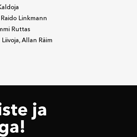
Kaldoja
k Raido Linkmann
mmi Ruttas
iivoja, Allan Räim
ste ja
ga!