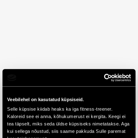
Veebilehel on kasutatud küpsiseid.
Nii nagu traditsiooniks juba saanud, siis ka
Selle küpsise kiidab heaks ka iga fitness-treener.
Kaloreid see ei anna, kõhukumerust ei kergita. Keegi ei
sel aastal toimuvad Solaris keskuse
tea täpselt, miks seda üldse küpsiseks nimetatakse. Aga
aatriumis jõulupildistamised.
kui sellega nõustud, siis saame pakkuda Sulle paremat