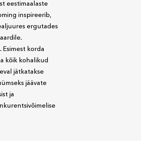
st eestimaalaste
ming inspireerib,
ealjuures ergutades
aardile.
. Esimest korda
da kõik kohalikud
äeval jätkatakse
nüümseks jäävate
st ja
onkurentsivõimelise