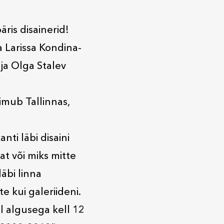
äris disainerid!
 Larissa Kondina-
ja Olga Stalev
oimub Tallinnas,
ti läbi disaini
t või miks mitte
läbi linna
e kui galeriideni.
l algusega kell 12