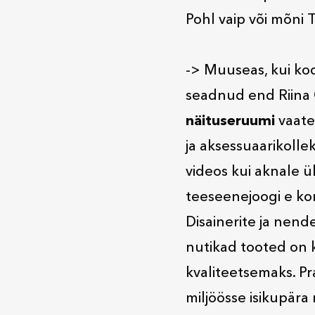
Pohl vaip või mõni T
-> Muuseas, kui kod
seadnud end Riina 
näituseruumi
vaate
ja aksessuaarikollek
videos kui aknale ü
teeseenejoogi e kom
Disainerite ja nend
nutikad tooted on
kvaliteetsemaks. Pr
miljöösse isikupära