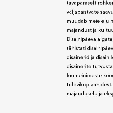
tavapäraselt rohke
väljapaistvate saav
muudab meie elu na
majandust ja kultuur
Disainipäeva algata
tähistati disainipä
disainerid ja disain
disainerite tutvust
loomeinimeste köög
tulevikuplaanidest.
majanduselu ja eks