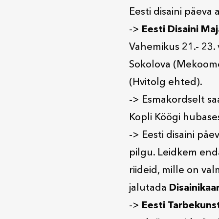
Eesti disaini päeva 
->
Eesti Disaini Maj
Vahemikus 21.- 23.
Sokolova (Mekoome 
(Hvitolg ehted).
-> Esmakordselt s
Kopli Köögi hubases
-> Eesti disaini pä
pilgu. Leidkem enda
riideid, mille on va
jalutada
Disainikaa
->
Eesti Tarbekuns