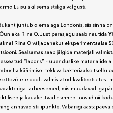
armo Luisu äkilisema stiiliga valgusti.
ukant juhtub olema aga Londonis, siis sinna on 
Õun aka Riina O. Just parasjagu saab nautida
Y
aknal Riina O väljapanekut eksperimentaalse 
tsiooni. Sealsamas saab jälgida materjali valmist
lesseatud “laboris” – uuenduslike materjalide a
bucha käärimisel tekkiva bakteriaalse tselluloo
e ettevõtete poolt valmistatud kvaliteetsetest m
 karakteriga tarbeesemed, mis muudavad igapä
aktilised ja kauakestvad esemed toovad nii kod
 ning annavad stiilipunkte. Vabariigi aastapäeva