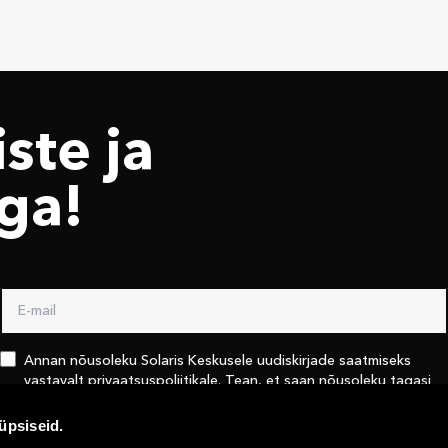
ste ja
ga!
Annan nõusoleku Solaris Keskusele uudiskirjade saatmiseks
vastavalt
privaatsuspoliitikale
. Tean, et saan nõusoleku tagasi
võtta kasutades linki iga uudiskirja lõpus või võttes Solaris
keskusega ühendust
info@solaris.ee
üpsiseid.