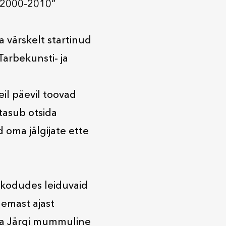
d 2000-2010”
 värskelt startinud
arbekunsti- ja
il päevil toovad
 tasub otsida
 oma jälgijate ette
 kodudes leiduvaid
uemast ajast
ika Järgi mummuline