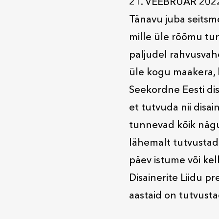
21. VEEBRUAR 202
Tänavu juba seitsme
mille üle rõõmu tu
paljudel rahvusvahel
üle kogu maakera, 
Seekordne Eesti dis
et tutvuda nii disai
tunnevad kõik nägup
lähemalt tutvustada
päev istume või kel
Disainerite Liidu pr
aastaid on tutvustada