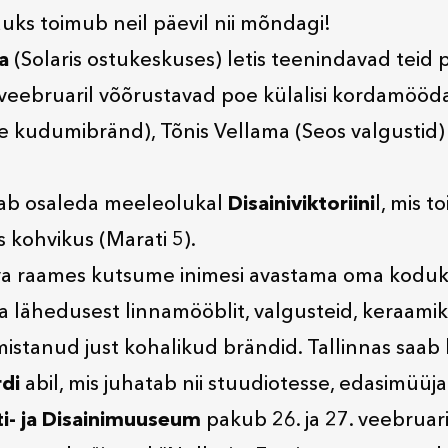
auks toimub neil päevil nii mõndagi!
a
(Solaris ostukeskuses) letis teenindavad teid p
 veebruaril võõrustavad poe külalisi kordamööda
kudumibränd), Tõnis Vellama (Seos valgustid) 
aab osaleda meeleolukal
Disainiviktoriini
l, mis t
 kohvikus (Marati 5).
eva raames kutsume inimesi avastama oma kodukan
 lähedusest linnamööblit, valgusteid, keraamika
lmistanud just kohalikud brändid. Tallinnas saab 
rdi
abil, mis juhatab nii stuudiotesse, edasimüüjat
ti- ja Disainimuuseum
pakub 26. ja 27. veebruari