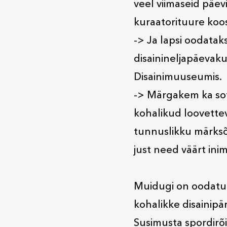
veel viimaseid päev
kuraatorituure koo
-> Ja lapsi oodatak
disainineljapäevak
Disainimuuseumis.
-> Märgakem ka sot
kohalikud loovettevõ
tunnuslikku märksõn
just need väärt ini
Muidugi on oodatud
kohalikke disainipä
Susimusta spordirõi