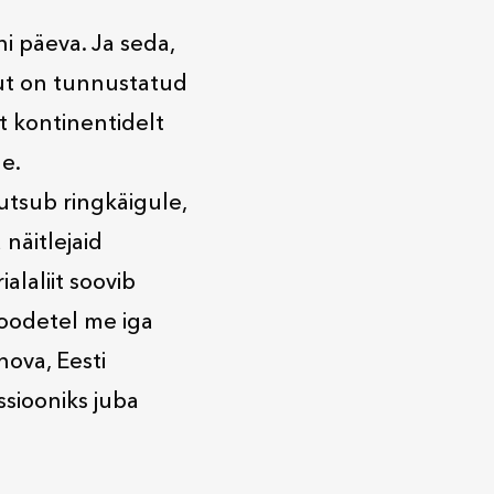
i päeva. Ja seda,
gut on tunnustatud
lt kontinentidelt
e.
utsub ringkäigule,
 näitlejaid
alaliit soovib
toodetel me iga
nova, Eesti
issiooniks juba