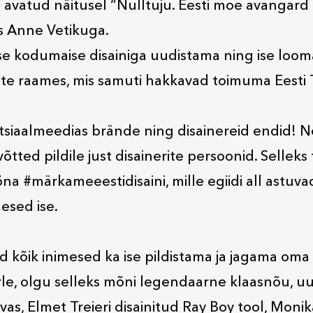
i avatud näitusel “Nulltuju. Eesti moe avangar
s Anne Vetikuga.
se kodumaise disainiga uudistama ning ise looma
ute raames, mis samuti hakkavad toimuma Eesti T
siaalmeedias brände ning disainereid endid! Ne
tted pildile just disainerite persoonid. Selleks
a #märkameeestidisaini, mille egiidi all astuvad
mesed ise.
 kõik inimesed ka ise pildistama ja jagama oma
rle, olgu selleks mõni legendaarne klaasnõu, u
vas, Elmet Treieri disainitud Ray Boy tool, Mon