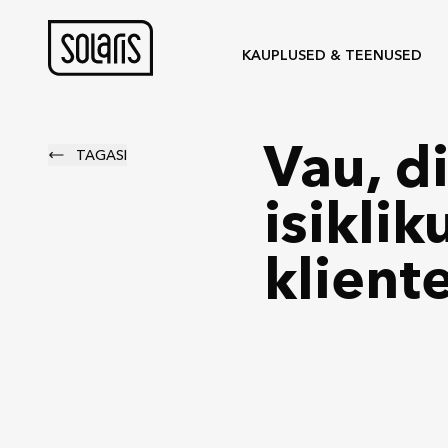
KAUPLUSED & TEENUSED
Vau, d
TAGASI
isiklik
klient