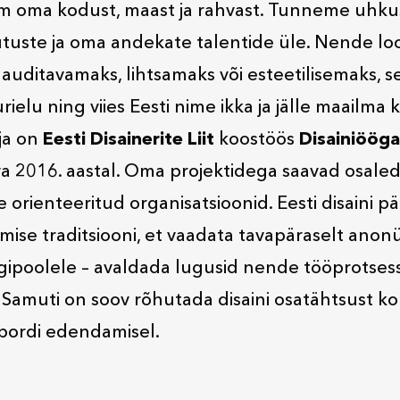
m oma kodust, maast ja rahvast. Tunneme uhku
utuste ja oma andekate talentide üle. Nende loo
uditavamaks, lihtsamaks või esteetilisemaks, s
ielu ning viies Eesti nime ikka ja jälle maailma k
ja on
Eesti Disainerite Liit
koostöös
Disainiööga
eva 2016. aastal. Oma projektidega saavad osale
ile orienteeritud organisatsioonid. Eesti disaini p
amise traditsiooni, et vaadata tavapäraselt ano
ipoolele – avaldada lugusid nende tööprotsessi
 Samuti on soov rõhutada disaini osatähtsust k
pordi edendamisel.