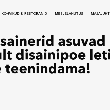
KOHVIKUD & RESTORANID
MEELELAHUTUS
MAJAJUHT
isainerid asuvad
ult disainipoe let
e teenindama!