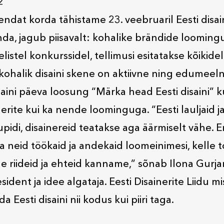
2
ndat korda tähistame 23. veebruaril Eesti disain
nda, jagub piisavalt: kohalike brändide loomin
istel konkurssidel, tellimusi esitatakse kõikide
kohalik disaini skene on aktiivne ning edumeeln
aini päeva loosung “Märka head Eesti disaini” k
nerite kui ka nende loominguga. “Eesti lauljaid ja
idi, disainereid teatakse aga äärmiselt vähe. Eri
 neid töökaid ja andekaid loomeinimesi, kelle 
le riideid ja ehteid kanname,” sõnab Ilona Gurja
esident ja idee algataja. Eesti Disainerite Liidu m
 Eesti disaini nii kodus kui piiri taga.