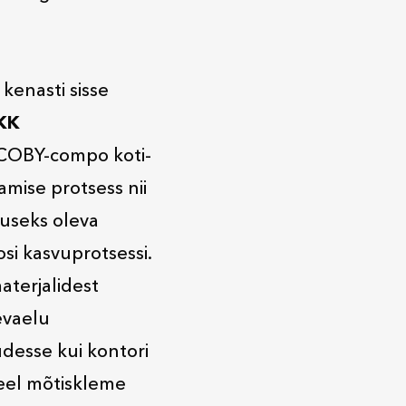
kenasti sisse
KK
SCOBY-compo koti-
amise protsess nii
luseks oleva
si kasvuprotsessi.
aterjalidest
evaelu
udesse kui kontori
 eel mõtiskleme