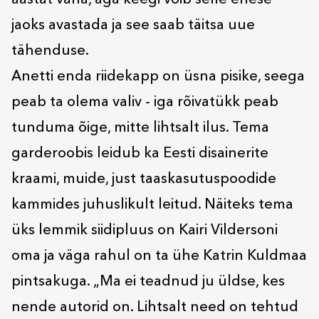
aastat vana, aga keegi võib selle enese
jaoks avastada ja see saab täitsa uue
tähenduse.
Anetti enda riidekapp on üsna pisike, seega
peab ta olema valiv - iga rõivatükk peab
tunduma õige, mitte lihtsalt ilus. Tema
garderoobis leidub ka Eesti disainerite
kraami, muide, just taaskasutuspoodide
kammides juhuslikult leitud. Näiteks tema
üks lemmik siidipluus on Kairi Vildersoni
oma ja väga rahul on ta ühe Katrin Kuldmaa
pintsakuga. „Ma ei teadnud ju üldse, kes
nende autorid on. Lihtsalt need on tehtud