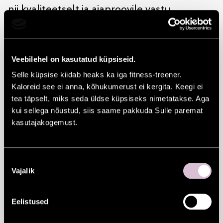
nii kvaliteetselt ja ajaproovile vastu
pidanud,“ selgitab Anett.
Tegelikult eelistab Anett nii oma lavastiili
Veebilehel on kasutatud küpsiseid.
kokku pannes kui ka igapäevaelus just teise
Selle küpsise kiidab heaks ka iga fitness-treener.
ringi poode, kust tema sõnul leiab palju
Kaloreid see ei anna, kõhukumerust ei kergita. Keegi ei
tea täpselt, miks seda üldse küpsiseks nimetatakse. Aga
isikupäraseid rõivaid ja aksessuaare. „Mulle
kui sellega nõustud, siis saame pakkuda Sulle paremat
meeldib see protsess – see otsimine ja
kasutajakogemust.
leidmine. Tallinnas tean juba, kuhu minna,
et midagi erilist leida. Aga välismaal on see
Nõusoleku
Vajalik
nagu väike seiklus- kunagi ei tea, mis riiuli
valik
või korvi põhjas sind ootab,“ leiab noor
Eelistused
muusik.