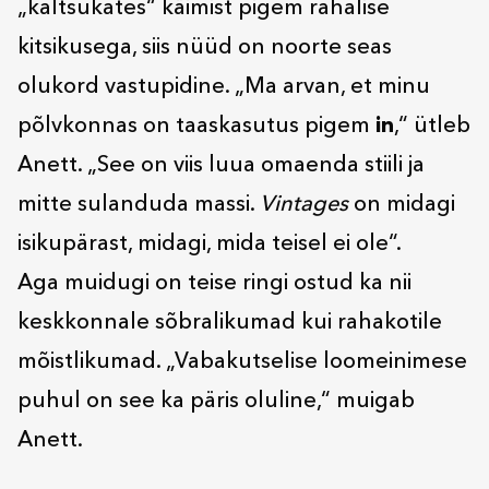
„kaltsukates“ käimist pigem rahalise
kitsikusega, siis nüüd on noorte seas
olukord vastupidine. „Ma arvan, et minu
põlvkonnas on taaskasutus pigem
in
,“ ütleb
Anett. „See on viis luua omaenda stiili ja
mitte sulanduda massi.
Vintages
on midagi
isikupärast, midagi, mida teisel ei ole“.
Aga muidugi on teise ringi ostud ka nii
keskkonnale sõbralikumad kui rahakotile
mõistlikumad. „Vabakutselise loomeinimese
puhul on see ka päris oluline,“ muigab
Anett.