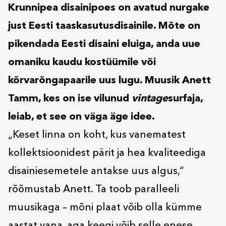
Krunnipea disainipoes on avatud nurgake
just Eesti taaskasutusdisainile. Mõte on
pikendada Eesti disaini eluiga, anda uue
omaniku kaudu kostüümile või
kõrvarõngapaarile uus lugu. Muusik Anett
Tamm, kes on ise vilunud
vintage
surfaja,
leiab, et see on väga äge idee.
„Keset linna on koht, kus vanematest
kollektsioonidest pärit ja hea kvaliteediga
disainiesemetele antakse uus algus,“
rõõmustab Anett. Ta toob paralleeli
muusikaga – mõni plaat võib olla kümme