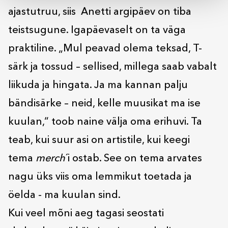
ajastutruu, siis Anetti argipäev on tiba
teistsugune. Igapäevaselt on ta väga
praktiline. „Mul peavad olema teksad, T-
särk ja tossud – sellised, millega saab vabalt
liikuda ja hingata. Ja ma kannan palju
bändisärke – neid, kelle muusikat ma ise
kuulan,“ toob naine välja oma erihuvi. Ta
teab, kui suur asi on artistile, kui keegi
tema
merch
´i ostab. See on tema arvates
nagu üks viis oma lemmikut toetada ja
öelda - ma kuulan sind.
Kui veel mõni aeg tagasi seostati